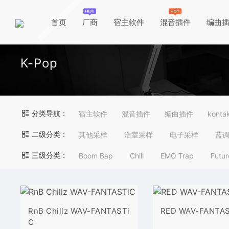
首页
厂商
宿主软件
混音插件
编曲
K-Pop
分类导航：
宿主软件
混音插件
编曲插件
kont
二级分类：
其他采样
浩室采样
电子采样
蓝
三级分类：
Boom Bap
Chill
EMO Trap
Futur
RnB Chillz WAV-FANTASTi
RED WAV-FANTA
C