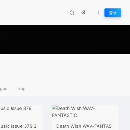
登录
gae
Trap
usic Issue 379 2
Death Wish WAV-FANTAS