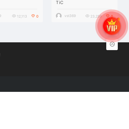
TiC
9
vst369
12,113
0
23,259
0
！