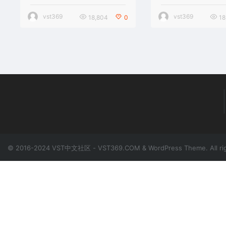
vst369
vst369
18,804
0
18
© 2016-2024 VST中文社区 - VST369.COM & WordPress Theme. All rig