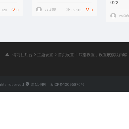
022
vst369
,020
0
15,513
0
vst36
请前往后台
主题设置
首页设置
底部设置，设置该模块内容
hts reserved
网站地图
闽ICP备10095876号