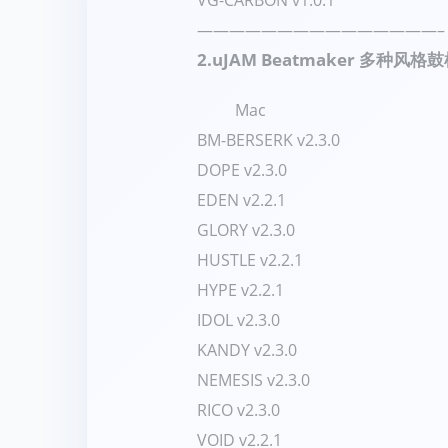
VG-CARBON v1.0.1
———————————————–
2.
uJAM Beatmaker 多种风格
Mac
BM-BERSERK v2.3.0
DOPE v2.3.0
EDEN v2.2.1
GLORY v2.3.0
HUSTLE v2.2.1
HYPE v2.2.1
IDOL v2.3.0
KANDY v2.3.0
NEMESIS v2.3.0
RICO v2.3.0
VOID v2.2.1