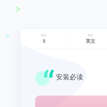
评分
语言
5
英文
安装必读