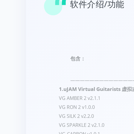
软件介绍/功能
包含：
—————————————
1.
uJAM Virtual Guitarists 
VG AMBER 2 v2.1.1
VG RON 2 v1.0.0
VG SILK 2 v2.2.0
VG SPARKLE 2 v2.1.0