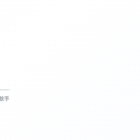
——-
拟鼓手