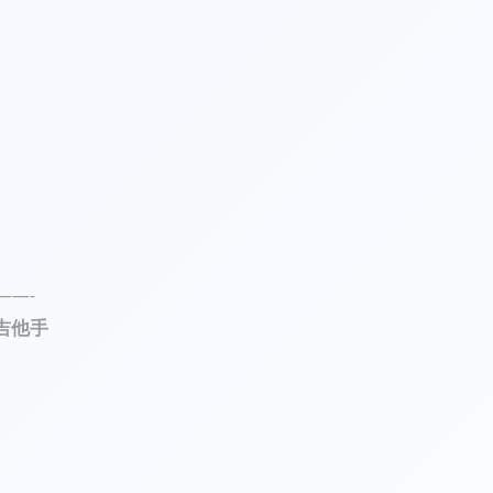
——-
虚拟吉他手